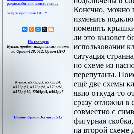
подключены в соо
Конечно, можно 
изменить подклю
поменять крышки
ли это вызовет б
использовании кл
ситуация странна
по схеме из пасп
перепутаны. Пои
ещё две схемы к
явно откуда-то о
сразу отложил в с
совместно с сим
фигурная скобка,
на второй схеме