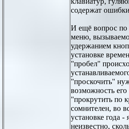
клавиатур, гуляю
содержат ошибки
И ещё вопрос по
меню, вызываемо
удержанием кно
установке времен
"пробел" происх
устанавливаемого
"проскочить" нуж
возможность его
"прокрутить по к
сомнителен, во в
установке года - 
неизвестно, скол