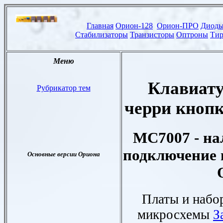
Клавиату
черри кнопк
МС7007 - на
подключение 
П
латы и набо
микросхемы
З