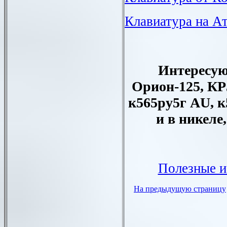
Клавиатура на А
Интересу
Орион-125, КР
к565ру5г
AU
, 
и в никеле
Полезные и
На предыдущую страницу