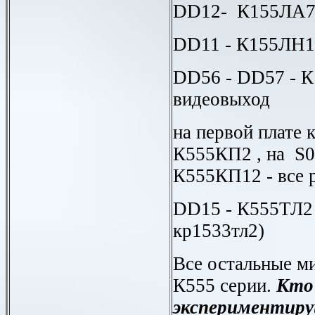
DD12-
К155ЛА
DD11 -
К155ЛН1
DD
56
-
DD
57
-
К
видеовыход
на первой плате 
К555КП2 , на
S0
К555КП12
- все 
DD15 -
К555ТЛ2
кр1533тл2)
Все остальные м
К555 серии.
Кто
экспериментиру