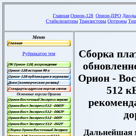
Сборка пла
обновленн
Орион - Во
512 к
рекоменд
до
Дальнейшая 