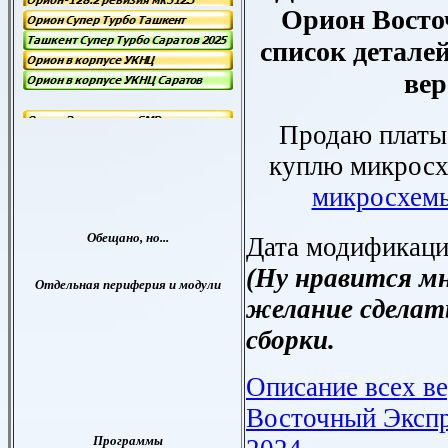
Орион Восто
список деталей
ве
Продаю платы
куплю микрос
микросхем
Дата модификаци
(Ну нравится мн
желание сделать
сборки.
Описание всех в
Восточный Экспре