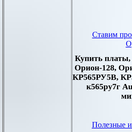
Ставим про
О
Купить платы,
Орион-128
, Ор
КР565РУ5В, КР
к565ру7г
A
ми
Полезные и