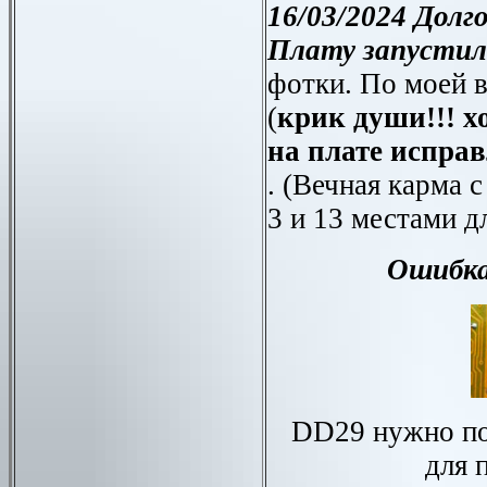
16/03/2024 Долго
Плату запустил
фотки. По моей в
(
крик души!!! х
на плате испра
. (Вечная карма 
3 и 13 местами д
Ошибк
DD
29 нужно по
для 