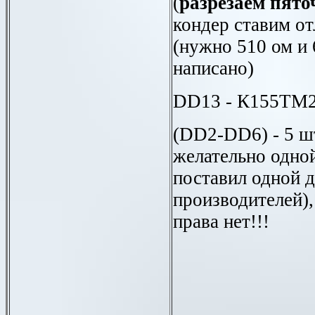
(
разрезаем пято
кондер ставим от
(нужно 510 ом и 
написано)
DD13 -
К155ТМ
(DD2-DD6)
- 5 
желательно одно
поставил одной 
производителей),
права нет!!!