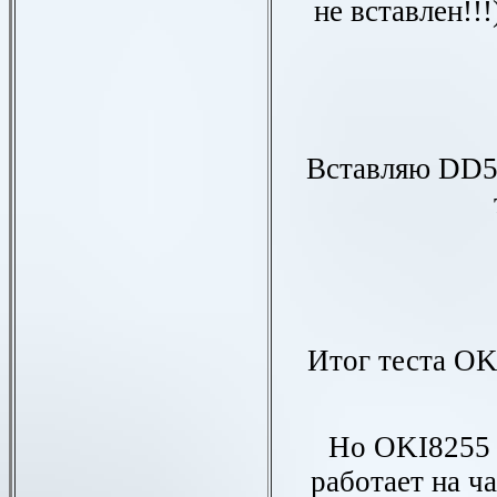
не вставлен!!
Вставляю
DD5
Итог теста
OK
Но
OKI825
работает на ча