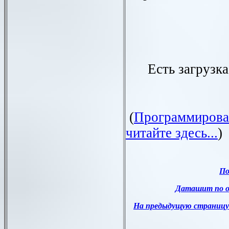
Есть загрузка
(
П
рограммирова
читайте здесь...
)
По
Даташит по о
На предыдущую страницу