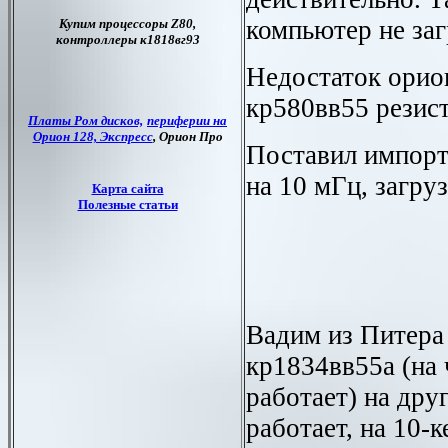
компьютер не заг
Недостаток орио
кр580вв55 резист
Поставил импор
на 10 мГц, загруз
Вадим из Питера
кр1834вв55а (на 
работает) на дру
работает, на 10-