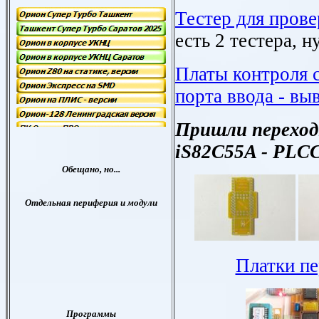
Тестер для пров
есть 2 тестера, н
Платы контроля 
порта ввода - вы
Пришли перехо
iS82C55A - PLCC
Платки пе