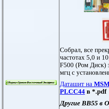
Собрал, все прек
частотах 5,0 и 1
F500
(Ром Диск) 
мгц с
у
становле
Даташит на
MSM
PLCC44
в
*.pdf
Другие ВВ55 в 