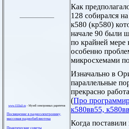
Как предполагал
128 собирался н
к580 (кр580) кото
начале 90 были 
по крайней мере 
особенно пробле
микросхемами по
Изначально в Ор
параллельные по
прекрасно работа
(
Про программир
к580вв55, к580вв
Когда поставили