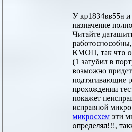
У кр1834вв55а и
назначение полно
Ч
итайте даташит
работоспособны, 
КМОП, так что о
(1 загубил в пор
возможно придет
подтягивающие р
прохождении тес
покажет неисправ
исправной микро
микросхем
эти м
определял!!!, та