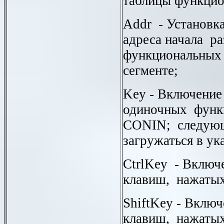
таблицы функцио
Addr
- Установк
адреса начала р
функциональных
сегменте;
Key
- Включение
одиночных функ
CONIN
; следую
загружаться в ук
CtrlKey
- Включе
клавиш, нажаты
ShiftKey
- Включ
клавиш, нажаты