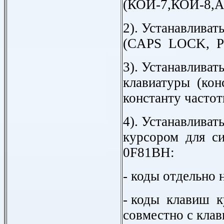
(КОИ-7,КОИ-8,А
2). Устанавлива
(
CAPS
LOCK
, 
3). Устанавливат
клавиатуры (кон
константу частот
4). Устанавливат
курсором для с
0
F
81
BH
:
- коды отдельно
- коды клавиш к
совместно с кла