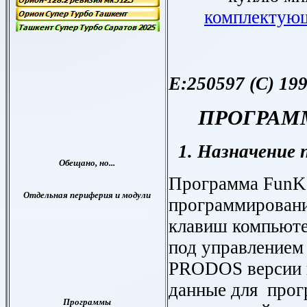
комплектую
E:250597 (C) 1
ПРОГРАММ
1. Назначение 
Программа
FunK
программирован
клавиш компьюте
под управлением
PRODOS
версии 
данные для про