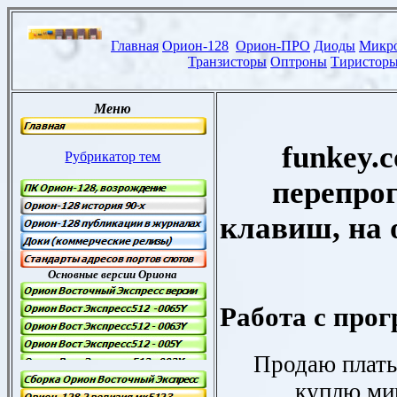
funkey.
перепро
клавиш, на 
Работа с про
Продаю платы
куплю м