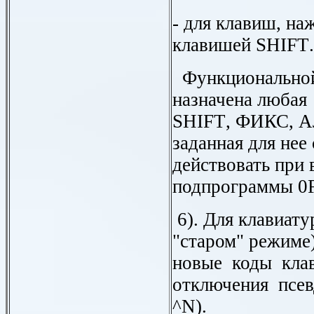
- для клавиш, на
клавишей
SHIFT
.
Функциональной
назначена любая
SHIFT
, ФИКС, А
заданная для нее
действовать при 
подпрограммы 0
6). Для клавиат
"старом" режиме
новые коды кла
отключения псев
^
N
).