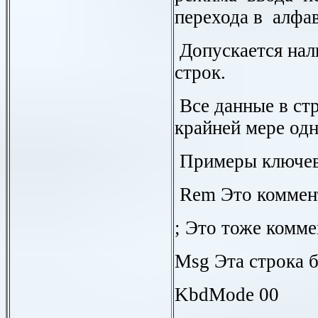
перехода в алфа
Допускается нал
строк.
Все данные в ст
крайней мере од
Примеры ключев
Rem
Это коммен
; Это тоже комм
Msg
Эта строка б
KbdMode 00