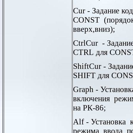
Cur
- Задание ко
CONST
(порядок
вверх,вниз);
CtrlCur
- Задание
CTRL
для
CONS
ShiftCur
- Задани
SHIFT
для
CONS
Graph
- Установ
включения режи
на РК-86;
Alf
- Установка 
режима ввода п