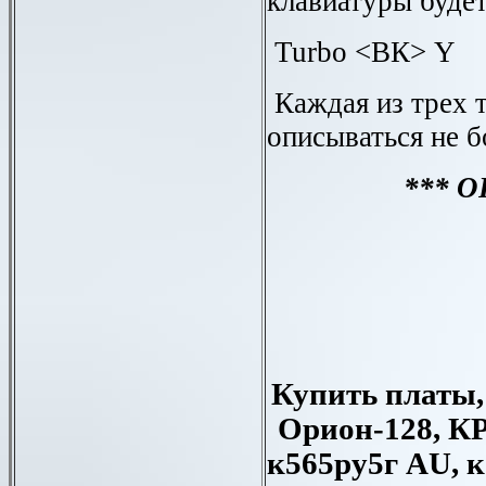
клавиатуры будет
Turbo
<ВК>
Y
Каждая из трех 
описываться не б
*** 
Купить платы,
Орион-128, К
к565ру5г
AU
, 