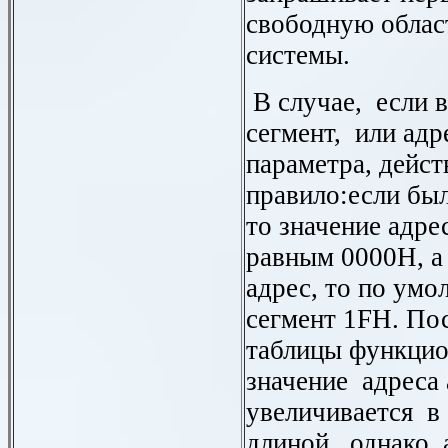
свободную облас
системы.
В случае, если 
сегмент, или адр
параметра, дейс
правило:если был
то значение адре
равным 0000
H
, 
адрес, то по ум
сегмент 1
FH
. По
таблицы функци
значение адреса
увеличивается в
длиной, однако 