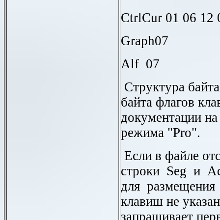
CtrlCur 01 06 12 
Graph
07
Alf
07
Структура байта
байта флагов кла
документации на
режима "
Pro
".
Если в файле от
строки
Seg
и
A
для размещения
клавиш не указа
запрашивает пе