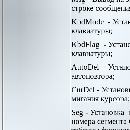
строке сообщени
KbdMode
- Уста
клавиатуры;
KbdFlag
- Устано
клавиатуры;
AutoDel
- Устано
автоповтора;
CurDel
- Установ
мигания курсора;
Seg
- Установка
номера сегмента