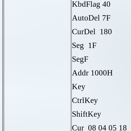
KbdFlag 40
AutoDel 7F
CurDel 180
Seg 1F
SegF
Addr 1000H
Key
CtrlKey
ShiftKey
Cur 08 04 05 18