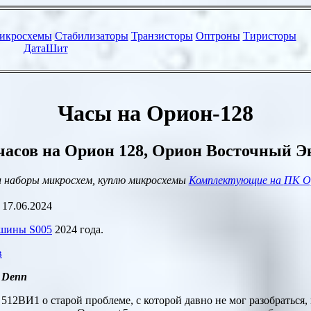
Часы на Орион-128
часов на Орион 128, Орион Восточный Э
 наборы микросхем, куплю микросхемы
Комплектующие на
ПК О
и
17.06.2024
осшины
S005
2024
года.
в
л
Denn
2ВИ1 о старой проблеме, с которой давно не мог разобраться, в