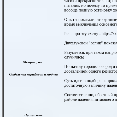
часики прекрасно тикают, п
питания, но почему-то прим
вообще полную остановку ход
Опыты показали, что данные 
время выключения основног
Речь про эту схему - https://
Двухлучевой "ослик" показал
Разумеется, при таком напр
случились)
По-началу городил огород из
добавлением одного резистор
Суть идеи в подборе напряже
достаточную величину падени
Соответственно, обратный п
районе падения питающего до