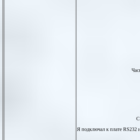
Час
С
Я подключал к плате
RS232