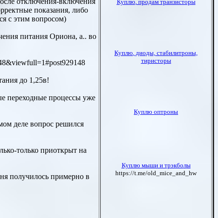
 после отключения-включения
рректные показания, либо
ся с этим вопросом)
чения питания Ориона, а.. во
9148&viewfull=1#post929148
ания до 1,25в!
ные переходные процессы уже
амом деле вопрос решился
олько-только приоткрыт на
еня получилось примерно в