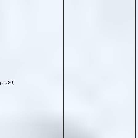
ора
z80
)