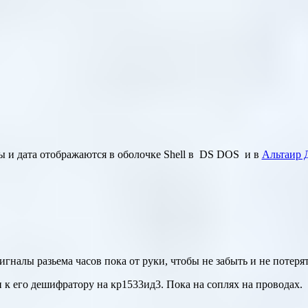
ы и дата отображаются в
о
болочке
Shell
в
DS DOS
и в
Альтаир
игналы разьема часов пока от руки, чтобы не забыть и не потерят
и к его дешифратору на кр1533ид3. Пока на соплях на проводах.