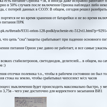
ока есть питание Ориона +5в, и иногда даже исправно работают
ерно в 50% случаев после включения Ориона наблюдал либо неко
а, с потерей данных в СОЗУ. В общем, сегодня решил разобрать
портятся не во время хранения от батарейки и не во время вклю
о питания ПРК
zx-pk.ru/threads/9331-orion-128-podklyuchenie-rtc-512vi1.html?p=92
, что цепь "сна"/защиты срабатывает при падении основного пит
яжении питания Орион уже давно не работает, и все самые ужас
 всяких стабилитронов, светодиодов, делителей... в общем, на с
а :)
ния отсечки полевика т.о., чтобы в рабочем состоянии он был т
я стока на землю, чтобы срабатывал чипселект м/сх часов
роцесс выключения будет происходить максимально быстро, у м
 3,75в - чего уже достаточно для корректного засыпания ВИ1