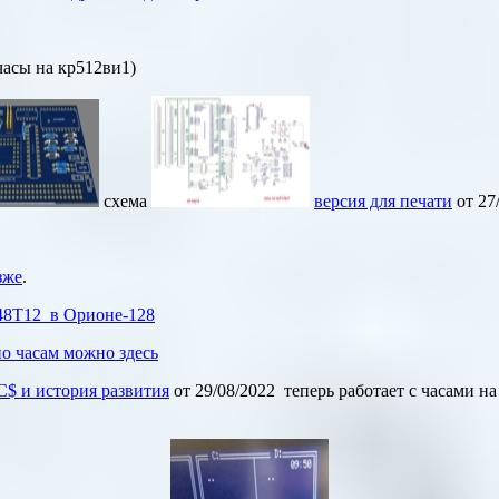
часы на кр512ви1)
схема
версия для печати
от 27
зже
.
8T12
в Орионе-128
о часам можно здесь
C$
и история развития
от 29/08/2022 теперь работает с часами н