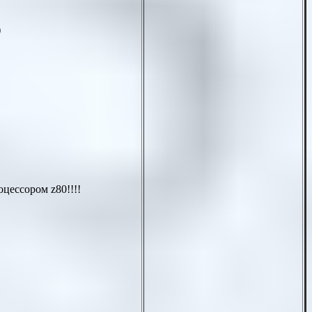
)
роцессором
z80
!!!!