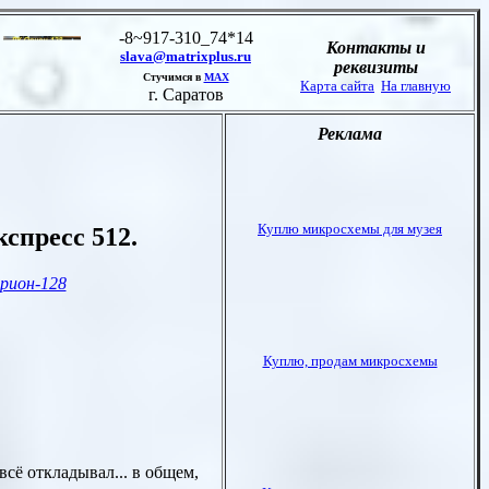
кспресс 512
.
рион-128
сё откладывал... в общем,