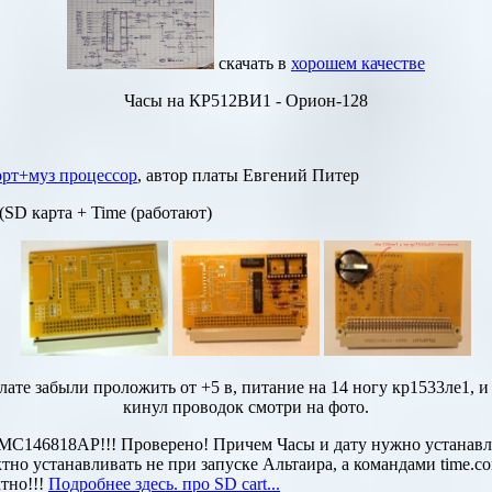
скачать в
хорошем качестве
Часы на КР512ВИ1 - Орион-128
рт+муз процессор
, автор платы Евгений Питер
(
SD
карта +
Time
(работают)
плате забыли проложить от +5 в, питание на 14 ногу кр1533ле1, и
кинул проводок смотри на фото.
 MC146818AP!!! Проверено! Причем Часы и дату нужно устанавли
тно устанавливать не при запуске Альтаира, а командами
time.c
тно!!!
Подробнее здесь. про
SD cart
...