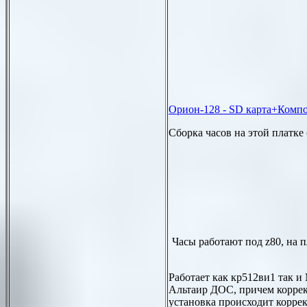
Орион-128
-
SD
карта+Компо
Сборка часов на этой платке 
Часы работают под
z80
, на 
Работает как кр512ви1 так и
Альтаир ДОС, причем коррек
установка происходит коррек