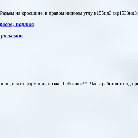
Разьем на кросшине, в правом нижнем углу к155ид3 (кр1533ид3
есов, портов
разьемов
лонов, вся информация позже: Работают!!! Часы работают под п