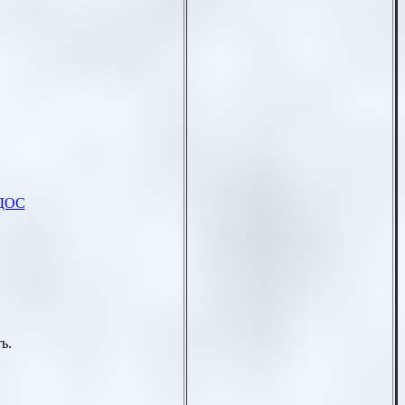
 ДОС
ь.