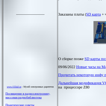
Заказаны платы (
SD
карта
+ 
О сборке позже
SD
карты по
09/06/2022
Новые часы на
M4
Прочитать некоторую инфу п
Дальнейшая модификация
V
на процессоре
Z80