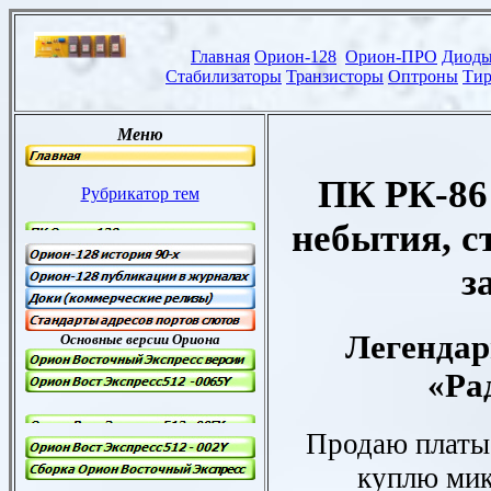
ПК РК
-8
небытия, с
з
Легендар
«Ра
Продаю платы
куплю ми