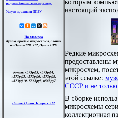
которым компьют
настоящий экспон
Редкие микросхе
предоставлены м
микросхем, посе
этой ссылке:
муз
СССР и не тольк
В сборке исполь
микросхемы серий
коллекционная п