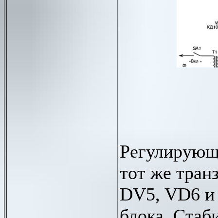
Регулирующи
тот же тран
DV5, VD6 и 
блока. Стаб