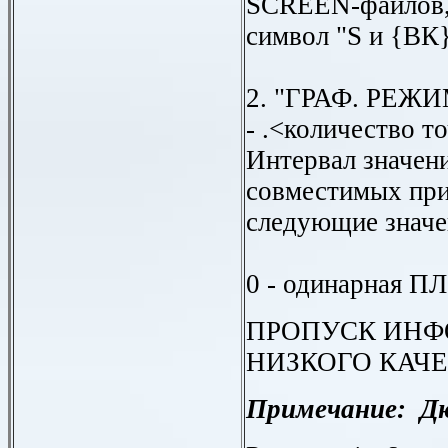
SCREEN-файлов,
символ "S и {ВК
2. "ГРАФ. РЕЖИ
- .<количество т
Интервал значений
совместимых при
следующие значе
0 - одинарная 
ПРОПУСК ИНФ
НИЗКОГО КАЧ
Примечание: Дю