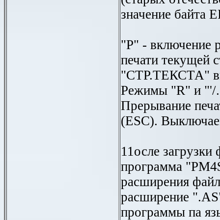
значение байта 
"Р" - включение
печати текущей с
"СТР.ТЕКСТА" вы
Режимы "R" и "'/
Прерывание печа
(ESC). Выключаем
11осле загрузки 
программа "РМ4$
расширения файл
расширение ".AS
программы па язы