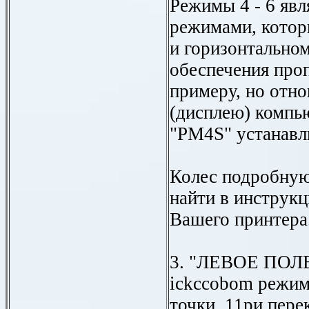
Режимы 4 - 6 яв
режимами, котор
и горизонтальном
обеспечения про
примеру, но отн
(дисплею) компь
"PM4S" устанавл
Колес подробну
найти в инструкц
Вашего принтера
3. "ЛЕВОЕ ПОЛЕ"
ickccobom режим
точки. 11ри пер