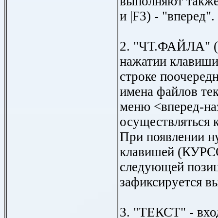
выполняют также 
и |F3) - "вперед".
2. "ЧТ.ФАЙЛА" (
нажатии клавиши
строке поочеред
имена файлов те
меню <вперед-на
осуществляться к
При появлении н
клавишей (КУРС
следующей позиц
зафиксируется в
3. "ТЕКСТ" - вхо