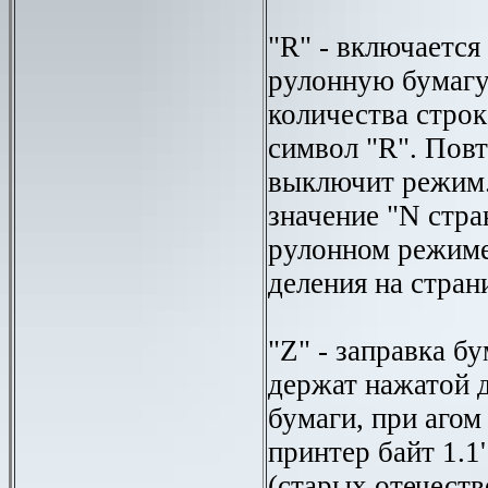
"R" - включается
рулонную бумагу
количества строк
символ "R". Пов
выключит режим.
значение "N стра
рулонном режиме
деления на стран
"Z" - заправка б
держат нажатой 
бумаги, при агом
принтер байт 1.1'
(старых отечест