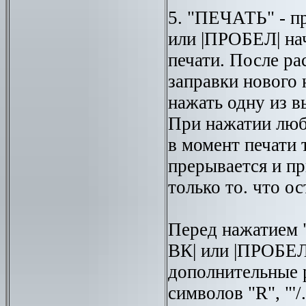
5. "ПЕЧАТЬ" - п
или |ПРОБЕЛ| на
печати. После ра
заправки нового
нажать одну из 
При нажатии люб
в момент печати 
прерывается и п
только то. что ос
Перед нажатием "
ВК| или |ПРОБЕЛ
дополнительные
символов "R", "'/.