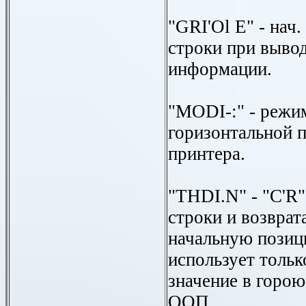
"GRI'Ol Е" - нач.
строки при выво
информации.
"MODI-:" - режим
горизонтальной 
принтера.
"THDI.N" - "C'R"
строки и возврат
начальную позиц
использует тольк
значение в горою
ООП.