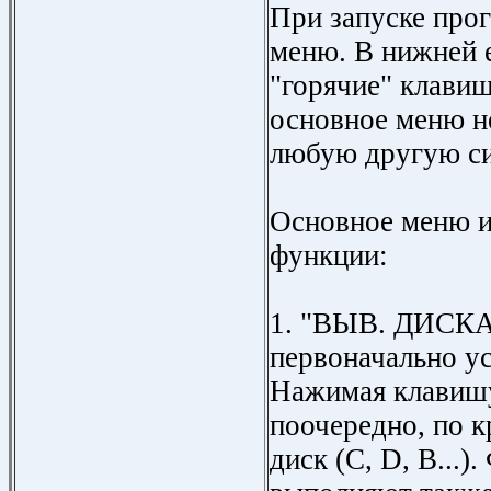
При запуске про
меню. В нижней е
"горячие" клавиш
основное меню н
любую другую с
Основное меню 
функции:
1. "ВЫВ. ДИСКА"
первоначально ус
Нажимая клавиш
поочередно, по к
диск (С, D, В...