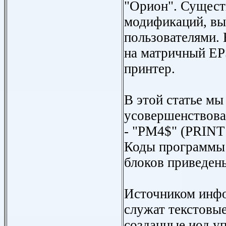
"Орион". Существ
модификаций, в
пользователями.
на матричный E
принтер.
В этой статье мы
усовершенствова
- "РМ4$" (PRIN
Коды программы
блоков приведены
Источником инф
служат текстовы
созданные иод у