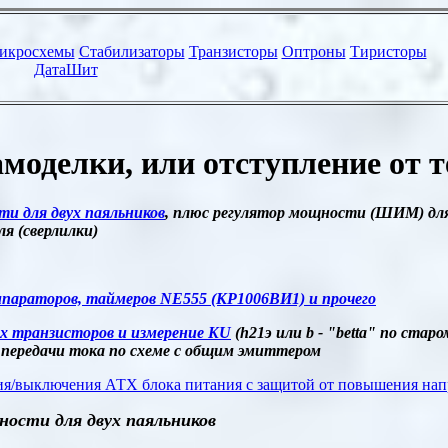
амоделки, или отступление от
и для двух паяльников
, плюс регулятор мощности (ШИМ) для 
я (сверлилки)
омпараторов, таймеров
NE555
(КР1006ВИ1) и прочего
х транзисторов и измерение
KU
(h21
э или
b -
"
betta
" по старо
передачи тока по схеме с общим эмиттером
я/выключения АТХ блока питания с защитой от повышения нап
ости для двух паяльников