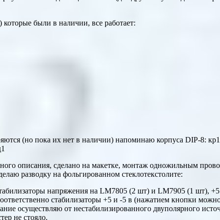
)
которые были в наличии, все работает:
ряются (но пока их нет в наличии) напоминаю корпуса
DIP-8
: кр
д1
ного описания, сделано на макетке, монтаж одножильным про
сделаю разводку на фольгированном стеклотекстолите:
стабилизаторы напряжения на
LM7805 (
2 шт)
и
LM7905
(1 шт), +
оответственно стабилизаторы +5 и -5 в (нажатием кнопки можн
итание осуществляю от нестабилизированного двуполярного исто
тер не стояло.