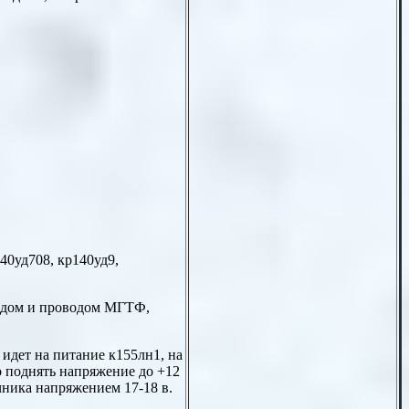
140уд708, кр140уд9,
водом и проводом МГТФ,
5 идет на питание к155лн1, на
о поднять напряжение до +12
чника напряжением 17-18 в.