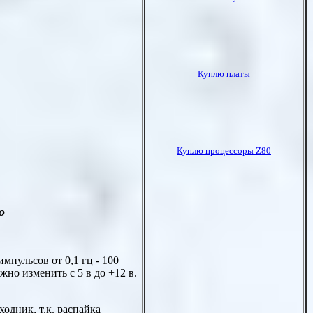
о
мпульсов от 0,1 гц - 100
но изменить с 5 в до +12 в.
ходник, т.к. распайка