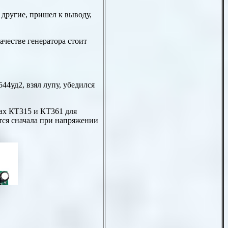
 другие, пришел к выводу,
ачестве генератора стоит
4уд2, взял лупу, убедился
ах КТ315 и КТ361 для
тся сначала при напряжении