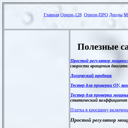
Полезные
с
Простой регулятор мощност
скорости вращения двигател
Логический пробник
Тестер для проверки ОУ, к
Тестер для проверки мощны
статический коэффициент 
Платка в кросшину включени
Простой регулятор мощн