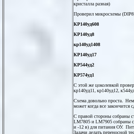
кристалла разная)
Проверил микросхемы (
DIP
8
КР140уд608
КР140уд8
кр140уд1408
КР140уд17
КР544уд2
КР574уд1
С этой же цоколевкой прове
кр140уд11, кр140уд12, к544у
Схема довольно проста. Нем
может когда все закончится 
С правой стороны собраны 
LM7805
и
LM7905
собраны с
и -12 в) для питания ОУ. П
Задачи делать переносной тес