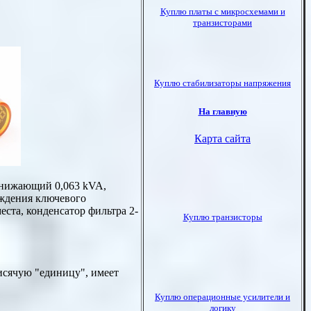
онижающий 0,063 kVA,
аждения ключевого
ста, конденсатор фильтра 2-
исячую "единицу", имеет