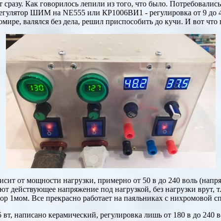
т сразу. Как говорилось лепили из того, что было. Потребовалис
 регулятор ШИМ на
NE555
или КР1006ВИ1 - регулировка от 9 до 
омире, валялся без дела, решил приспособить до кучи. И вот что
исит от мощности нагрузки, примерно от 50 в до 240 воль (напря
т действующее напряжение под нагрузкой, без нагрузки врут, т.
тор 1мом. Все прекрасно работает на паяльниках с нихромовой сп
 вт, написано керамический, регулировка лишь от 180 в до 240 в