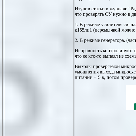
Изучив статьи в журнале "Ра
что проверять ОУ нужно в д
1. В режиме усилителя сигна
к155лн1 (перемычкой можно и
2. В режиме генератора. (час
Исправность контролируют ви
что ее кто-то выпаял из схе
Выходы проверяемой микрос
умощнения выхода микросхе
питании +-5 в, потом провер