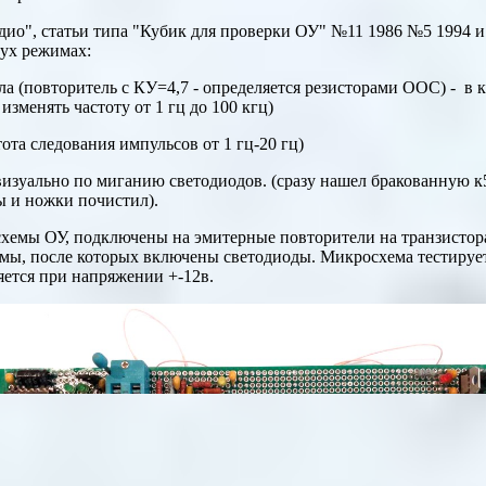
дио", статьи типа "Кубик для проверки ОУ" №11 1986 №5 1994 и
вух режимах:
ла (повторитель с КУ=4,7 - определяется резисторами ООС)
-
в к
зменять частоту от 1 гц до 100 кгц)
тота следования импульсов от 1 гц-20 гц)
зуально по миганию светодиодов. (сразу нашел бракованную к54
мы и ножки почистил).
хемы ОУ, подключены на эмитерные повторители на транзистор
мы, после которых включены светодиоды.
Микросхема тестируе
яется при напряжении +-12в.