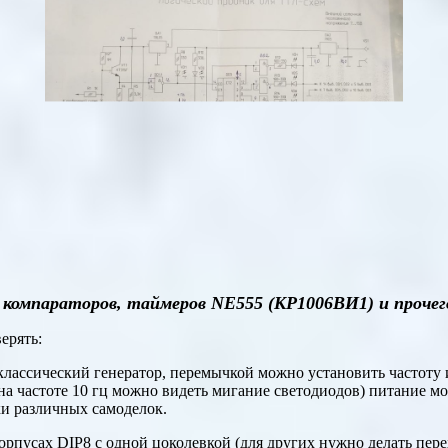
, компараторов, таймеров
NE555
(КР1006ВИ1) и прочег
ерять:
классический генератор, перемычкой можно установить частоту и
на частоте 10 гц можно видеть мигание светодиодов) питание мож
ки различных самоделок.
корпусах
DIP
8 с одной цоколевкой (для других нужно делать пере