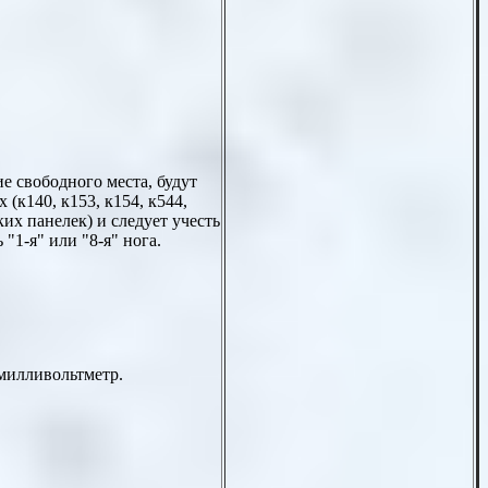
 свободного места, будут
(к140, к153, к154, к544,
ких панелек) и следует учесть
"1-я" или "8-я" нога.
 милливольтметр.