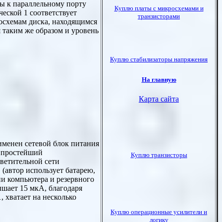
ы к параллельному порту
еской 1 соответствует
росхемам диска, находящимся
я таким же образом и уровень
рименен сетевой блок питания
з простейший
ветительной сети
(автор использует батарею,
ии компьютера и резервного
шает 15 мкА, благодаря
, хватает на несколько