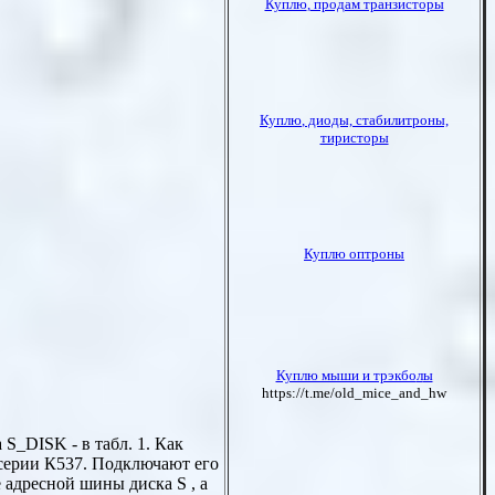
S_DISK - в табл. 1. Как
серии К537. Подключают его
 адресной шины диска S , а