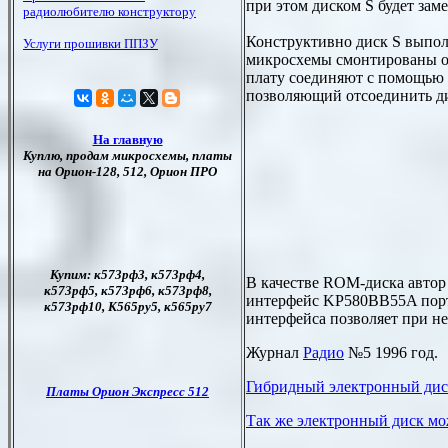
при этом диском S будет заме
Конструктивно диск S выпол
микросхемы смонтированы од
плату соединяют с помощью 
позволяющий отсоединить ди
В качестве ROM-диска автор
интерфейс KP580BВ55A порт
интерфейса позволяет при н
Журнал
Радио
№5 1996 год.
Гибридный электронный ди
Так же электронный диск мо