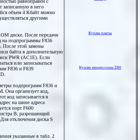
ностью равноправен с
т записанную в него
йся объем 4 Кбайт можно
существляться другими
 ROM диске. После передачи
од на подпрограммы F836
. После этой замены
писи байта в дополнительную
писи PWR (AC1E). Если
ваться или записываться
мам F836 и F839
 D.
метры подпрограмм F836 и
. Она организует код,
от код записывается в
дрес на шине адреса
ется порт F600
егистра В, разрешающий
 Для отключения диска S
ения указанные в табл. 2