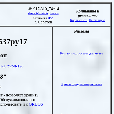
537ру17
ион
ПК Орион-128
8
"
5
т - позволяет хранить
 Обслуживающая его
использовать и с
ORDOS