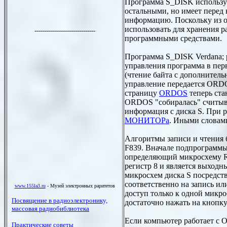
Программа S_DISK использу
остальными, но имеет перед
информацию. Поскольку из о
использовать для хранения р
программными средствами.
Программа S_DISK Verdana; р
управления программа в пер
(чтение байта с дополнитель
управление передается ORDO
страницу
ORDOS
теперь ста
ORDOS "собиралась" считыва
информация с диска S. При 
МОНИТОРа
. Иными словами
Алгоритмы записи и чтения 
F839. Вначале подпрограммы 
определяющий микросхему RA
регистр 8 и является выход
микросхем диска S посредст
соответственно на запись ил
доступ только к одной микр
достаточно нажать на кнопку
Если компьютер работает с 