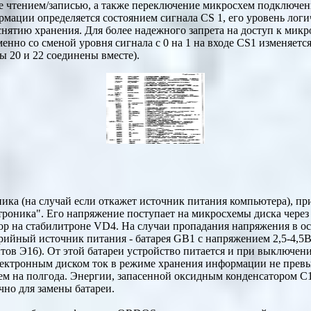
е чтением/записью, а также переключение микросхем подключен
мации определяется состоянием сигнала CS 1, его уровень логич
 снятию хранения. Для более надежного запрета на доступ к мик
енно со сменой уровня сигнала с 0 на 1 на входе CS1 изменяетс
ы 20 и 22 соединены вместе).
ника (на случай если откажет источник питания компьютера), п
ктроника". Его напряжение поступает на микросхемы диска чере
ор на стабилитроне VD4. На случаи пропадания напряжения в ос
рийный источник питания - батарея GB1 с напряжением 2,5-4,5В 
тов Э16). От этой батареи устройство питается и при выключен
ектронным диском ток в режиме хранения информации не превы
чем на полгода. Энергии, запасенной оксидным конденсатором С1
чно для замены батареи.