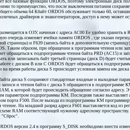
ет все базовые функции ORDOS, поэтому электронный диск пол
 ними то преимущество, что после выключения питания сохраняе
бщего объема 64 Кбайт ORDOS обслуживает только 60, оставши
азличных драйверов и знакогенераторов, доступ к нему может о
азмещается в ОЗУ, начиная с адреса АС00 Ее удобно хранить в
вую очередь изменяет ячейки памяти ORDOS , где указан перех
ной страницы) и F639 (запись байта в дополнительную страницу)
S. Таким образом, при обращении к программам чтения или за
нет обращаться к подпрограммам чтения байта PRD (AC15) и за
ть или записывать байт третьей страницы (диск D) будет считы
работе с диском В или С ORDOS будет обращаться к подпрограм
 на время работы диска S происходит условная замена им диска
байта диска S сохраняют стандартные входные и выходные пара
записи и чтения байта с диска S обращаются к подпрограмме КМ
M, к которой будет происходить обращение согласно адресу. Эт
ным параметром подпрограммы КМ. Последняя также выставляет а
вом порта F500. После выхода из подпрограммы КМ программиру
и чтение. На младший разряд адреса F601 выставляется код из р
осхеме RAM соответствующей нужному адресному пространству.
 "Сброс".
ORDOS версии 2.4 в программу S_DISK необходимо внести измен