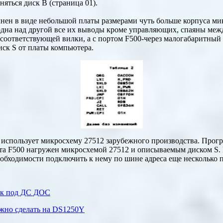
няться диск В (страница 01).
нен в виде небольшой платы размерами чуть больше корпуса м
на над другой все их выводы кроме управляющих, спаяны межд
соответствующей вилки, а с портом F500-через малогабаритный
ск S от платы компьютера.
 использует микросхему 27512 зарубежного производства. Про
а F500 нагружен микросхемой 27512 и описываемым диском S. 
еобходимости подключить к нему по шине адреса еще несколько 
ск под ДС ДОС
жно сделать на
DS1250Y